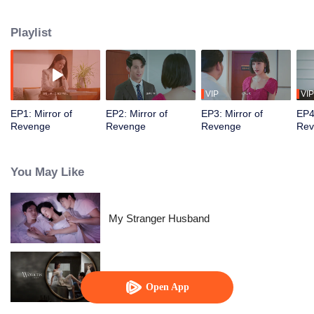
bahwa Wen Liang berselingkuh dengan mitra bisnis mereka, Xiao Mira.
Terpuruk dalam keputusasaan, Jiang Yijing tiba-tiba menemukan dirinya
Playlist
dapat bertukar tubuh dengan Xiao Mira melalui cermin. Dengan demikian
dimulailah perjalanan balas dendam yang dimanipulasi oleh jiwa.
VIP
VIP
EP1: Mirror of
EP2: Mirror of
EP3: Mirror of
EP4
Revenge
Revenge
Revenge
Rev
You May Like
My Stranger Husband
Women's Choice
Open App